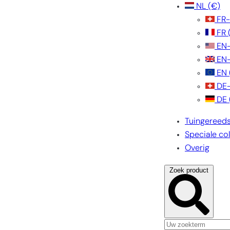
NL
(€)
FR
FR
EN
EN
EN
DE
DE
Tuingereed
Speciale col
Overig
Zoek product