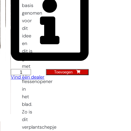
basis
genomen
voor
dit
idee
en
dit is
gecombineerd
met
Toevoegen
Verplantschopje
een
Vind een dealer
met
flessenopener
opener
in
aantal
het
blad.
Zo is
dit
verplantschepje