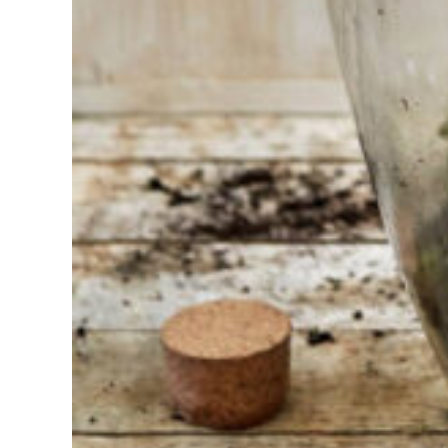
Vind het
gereedschap
voor jouw klus
Bij Sneeboer
staan we altijd
klaar om een
ander te
helpen.
Schroom je
niet om even
te bellen of een
mailtje te
sturen
wanneer je een
vraag hebt.
Dan zullen wij