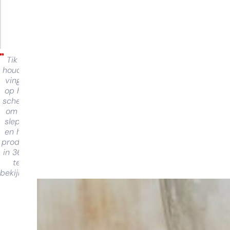
Tik en
houd je
vinger
op het
scherm
om te
slepen
en het
product
in 360°
te
bekijken
Moeite met
kiezen?