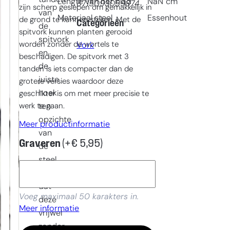
Lengte van het blad
NaN
cm
8715093059874
zijn scherp geslepen om gemakkelijk in
van
Materiaal steel
Essenhout
de grond te kunnen steken. Met de
Categorieën
de
spitvork kunnen planten gerooid
spitvork
worden zonder de wortels te
Vork
en
beschadigen. De spitvork met 3
de
tanden is iets compacter dan de
juiste
grotere versies waardoor deze
hoek
geschikter is om met meer precisie te
werk te gaan.
ten
opzichte
Meer productinformatie
van
Graveren
(+
€
5,95
)
de
steel
maakt
dat
Voeg maximaal 50 karakters in.
deze
Meer informatie
vrijwel
zonder