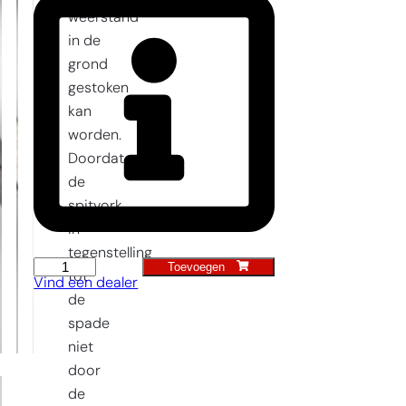
weerstand
in de
grond
gestoken
kan
worden.
Doordat
de
spitvork
in
tegenstelling
Toevoegen
Spitvork
tot
Vind een dealer
3t
de
aantal
spade
niet
door
de