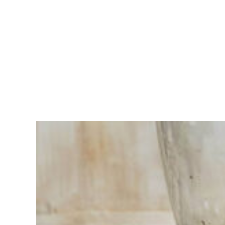
Moeite met
kiezen?
Vind het
gereedschap
voor jouw klus