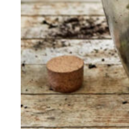
Bij Sneeboer
staan we altijd
klaar om een
ander te
helpen.
Schroom je
niet om even
te bellen of een
mailtje te
sturen
wanneer je een
vraag hebt.
Dan zullen wij
zo snel
mogelijk jouw
vraag
beantwoorden.