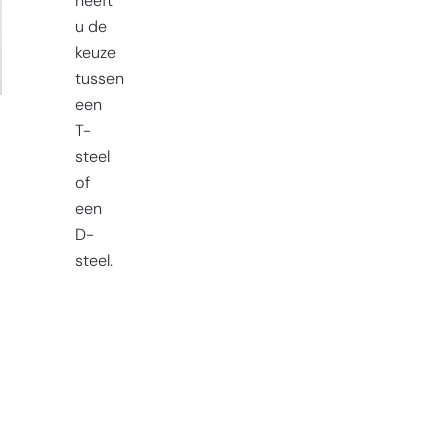
heeft
u de
keuze
tussen
een
T-
steel
of
een
D-
steel.