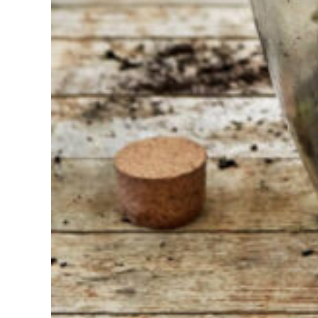
Bij Sneeboer
staan we altijd
klaar om een
ander te
helpen.
Schroom je
niet om even
te bellen of een
mailtje te
sturen
wanneer je een
vraag hebt.
Dan zullen wij
zo snel
mogelijk jouw
vraag
beantwoorden.