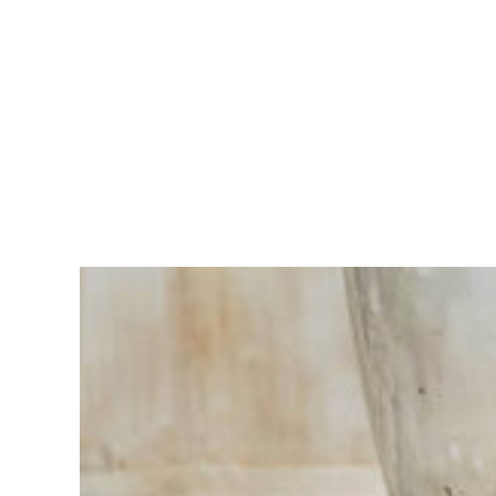
Moeite met
kiezen?
Vind het
gereedschap
voor jouw klus