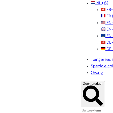
NL
(€)
FR
FR
EN
EN
EN
DE
DE
Tuingereed
Speciale col
Overig
Zoek product