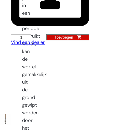
in
een
vochtige
periode
gebruikt
Toevoegen
Penwortelsteker
Vind een dealer
wordt,
aantal
kan
de
wortel
gemakkelijk
uit
de
grond
gewipt
worden
door
het