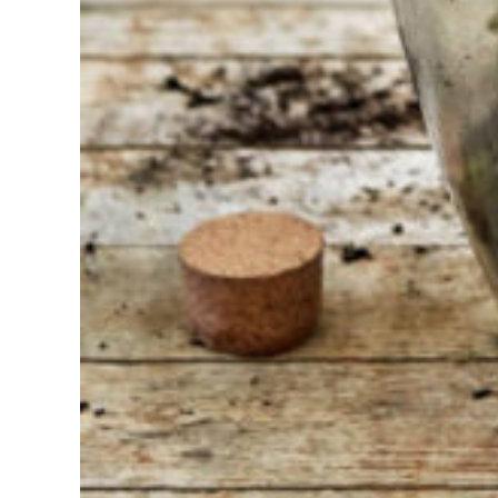
Bij Sneeboer
staan we altijd
klaar om een
ander te
helpen.
Schroom je
niet om even
te bellen of een
mailtje te
sturen
wanneer je een
vraag hebt.
Dan zullen wij
zo snel
mogelijk jouw
vraag
beantwoorden.