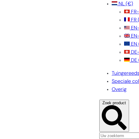
NL
(€)
FR
FR
EN
EN
EN
DE
DE
Tuingereed
Speciale col
Overig
Zoek product