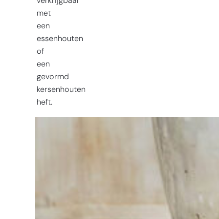
verkrijgbaar
met
een
essenhouten
of
een
gevormd
kersenhouten
heft.
Moeite met
kiezen?
Vind het
gereedschap
voor jouw klus