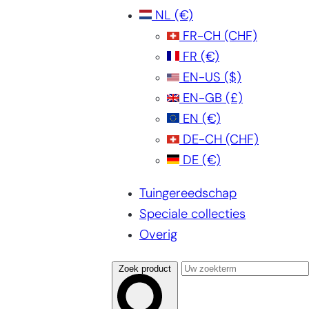
NL
(€)
FR-CH
(CHF)
FR
(€)
EN-US
($)
EN-GB
(£)
EN
(€)
DE-CH
(CHF)
DE
(€)
Tuingereedschap
Speciale collecties
Overig
Zoek product