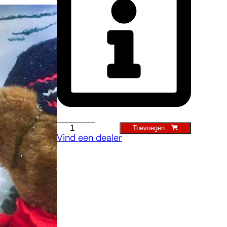
Kinder
Toevoegen
Vind een dealer
Sneeuwschuiver
klein
aantal