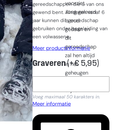
voorziet.
gereedschappen die u van ons
Jong geleerd
gewend bent. Kinderen vanaf 6
jaar kunnen dit gereedschap
is oud
gebruiken onder begeleiding van
gedaan en
een volwassene.
dit
gereedschap
Meer productinformatie
zal hen altijd
Graveren
(+
€
5,95
)
in het
geheugen
gegrift
blijven.
Voeg maximaal 50 karakters in.
Meer informatie