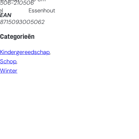
506-210506
el
Essenhout
EAN
8715093005062
Categorieën
Kindergereedschap
, 
Schop
, 
Winter