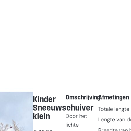
Omschrijving
Afmetingen
Kinder
Sneeuwschuiver
Totale lengte
klein
Door het
Lengte van de
lichte
Breedte van 