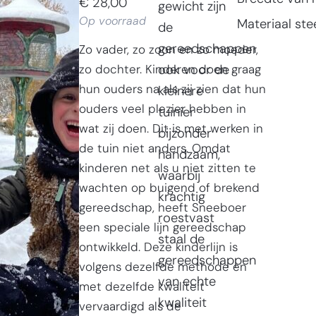
€
28,00
gewicht zijn
Op voorraad
Materiaal ste
de
gereedschappen
Zo vader, zo zoon en zo moeder,
zo dochter. Kinderen doen graag
ook voor de
hun ouders na als zij zien dat hun
kleinere
ouders veel plezier hebben in
tuinier
wat zij doen. Dit is met werken in
bijzonder
de tuin niet anders. Omdat
handzaam,
kinderen net als u niet zitten te
waarbij
wachten op buigend of brekend
krachtig
gereedschap, heeft Sneeboer
roestvast
een speciale lijn gereedschap
staal de
ontwikkeld. Deze kinderlijn is
gereedschappen
volgens dezelfde methode en
van echte
met dezelfde kwaliteit
kwaliteit
vervaardigd als de