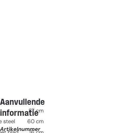
Aanvullende
87
cm
informatie
 steel
60
cm
Artikelnummer
het blad
16
cm