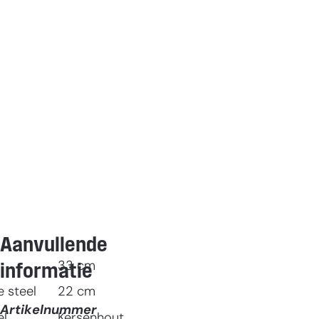
Aanvullende
33
cm
informatie
 steel
22
cm
Artikelnummer
el
Kersenhout