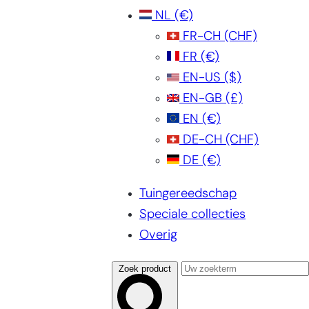
NL
(€)
FR-CH
(CHF)
FR
(€)
EN-US
($)
EN-GB
(£)
EN
(€)
DE-CH
(CHF)
DE
(€)
Tuingereedschap
Speciale collecties
Overig
Zoek product