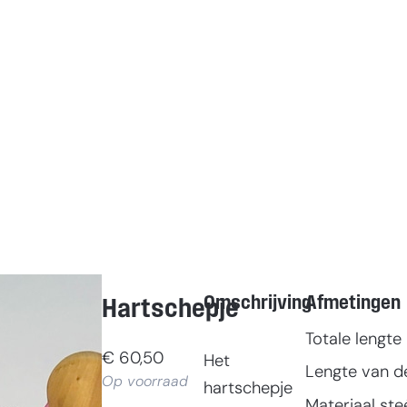
Omschrijving
Afmetingen
Hartschepje
Totale lengte
€
60,50
Het
Lengte van de
Op voorraad
hartschepje
Materiaal ste