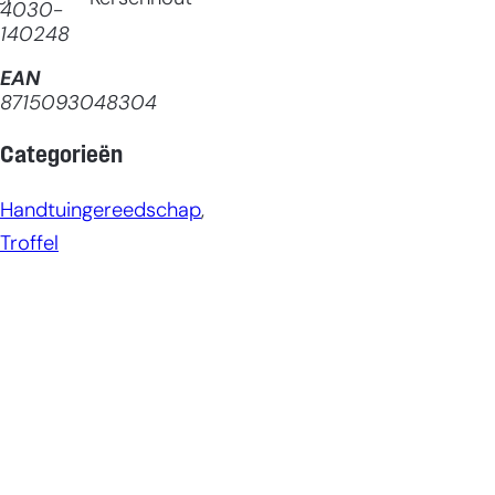
4030-
140248
EAN
8715093048304
Categorieën
Handtuingereedschap
, 
Troffel