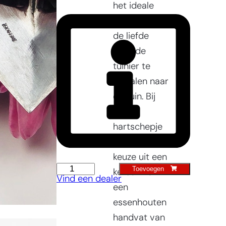
het ideale
cadeau om
de liefde
voor de
tuinier te
vertalen naar
de tuin. Bij
het
hartschepje
heeft u de
keuze uit een
Hartschepje
Toevoegen
kersen- of
Vind een dealer
aantal
een
essenhouten
handvat van