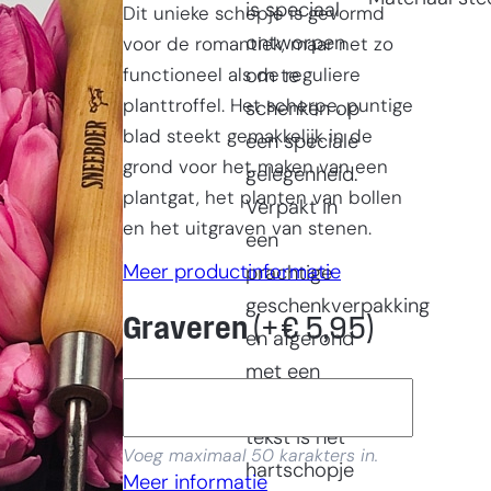
is speciaal
Dit unieke schepje is gevormd
ontworpen
voor de romantiek, maar net zo
functioneel als de reguliere
om te
planttroffel. Het scherpe, puntige
schenken op
blad steekt gemakkelijk in de
een speciale
grond voor het maken van een
gelegenheid.
plantgat, het planten van bollen
Verpakt in
en het uitgraven van stenen.
een
Meer productinformatie
prachtige
geschenkverpakking
Graveren
(+
€
5,95
)
en afgerond
met een
persoonlijke
tekst is het
Voeg maximaal 50 karakters in.
hartschopje
Meer informatie