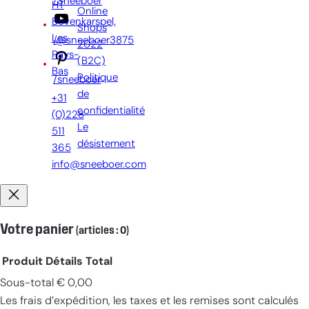
/Sneeboer
HT
Online
Bovenkarspel,
Shops
Les
/@sneeboer3875
2022
Pays-
(B2C)
Bas
Politique
/sneeboer
de
+31
confidentialité
(0)228
Le
511
désistement
365
info@sneeboer.com
Votre panier
(articles : 0)
Produit
Détails
Total
Sous-total
€ 0,00
Produits
Les frais d’expédition, les taxes et les remises sont calculés