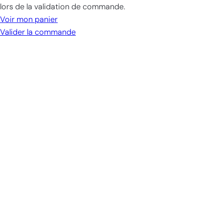
dans
lors de la validation de commande.
le
Voir mon panier
panier
Valider la commande