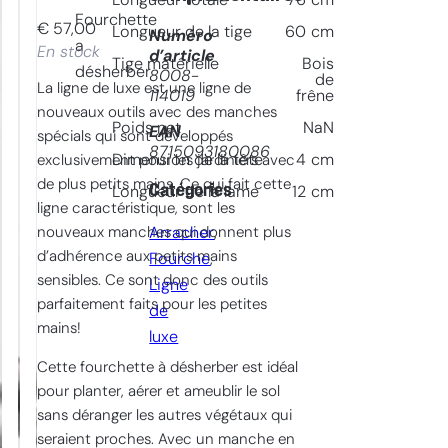
Longueur totale
76
cm
Fourchette
€
57,00
Longueur de la tige
60
cm
Numéro
a
En stock
d’article
Tige matérielle
Bois
désherber
8008-
de
La ligne de luxe est une ligne de
114019
frêne
nouveaux outils avec des manches
Poids net
NaN
EAN
spécials qui sont développés
8715093180086
Dimension de la tête
4
cm
exclusivement pour les jardiniers avec
de plus petits mains. Ce qui fait cette
Catégories
Longueur de la lame
12
cm
ligne caractéristique, sont les
nouveaux manches qui donnent plus
Arracher
, 
d’adhérence aux petits mains
Fourche
, 
sensibles. Ce sont donc des outils
Ligne
parfaitement faits pour les petites
de
mains!
luxe
Cette fourchette à désherber est idéal
pour planter, aérer et ameublir le sol
sans déranger les autres végétaux qui
seraient proches. Avec un manche en