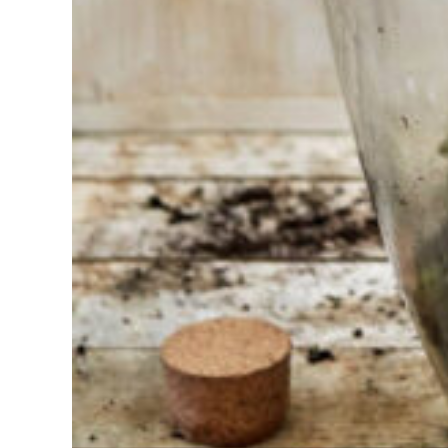
mal à
choisir ?
Trouvez
l'outil pour
votre travail
Chez
Sneeboer,
nous
sommes
toujours
prêts à
aider les
autres.
N'hésitez
pas à
appeler ou